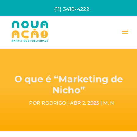
(11) 3418-4222
O que é “Marketing de
Nicho”
POR
RODRIGO
|
ABR 2, 2025
|
M
,
N