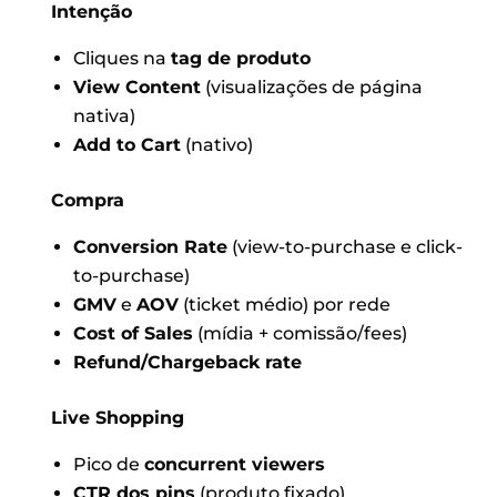
Intenção
Cliques na
tag de produto
View Content
(visualizações de página
nativa)
Add to Cart
(nativo)
Compra
Conversion Rate
(view-to-purchase e click-
to-purchase)
GMV
e
AOV
(ticket médio) por rede
Cost of Sales
(mídia + comissão/fees)
Refund/Chargeback rate
Live Shopping
Pico de
concurrent viewers
CTR dos pins
(produto fixado)