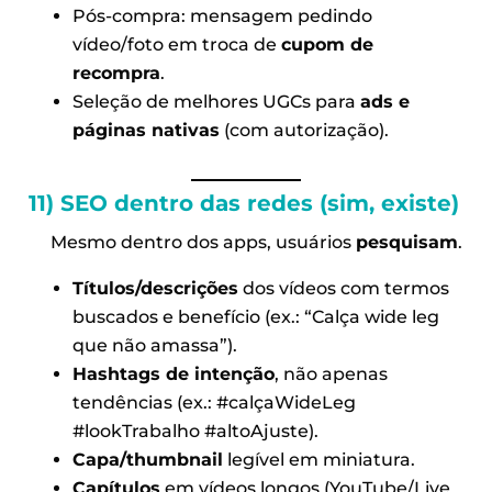
Pós-compra: mensagem pedindo
vídeo/foto em troca de
cupom de
recompra
.
Seleção de melhores UGCs para
ads e
páginas nativas
(com autorização).
11)
SEO
dentro das redes (sim, existe)
Mesmo dentro dos apps, usuários
pesquisam
.
Títulos/descrições
dos vídeos com termos
buscados e benefício (ex.: “Calça wide leg
que não amassa”).
Hashtags de intenção
, não apenas
tendências (ex.: #calçaWideLeg
#lookTrabalho #altoAjuste).
Capa/thumbnail
legível em miniatura.
Capítulos
em vídeos longos (YouTube/Live