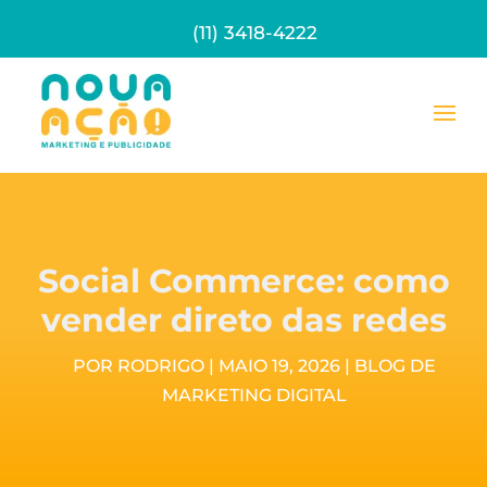
(11) 3418-4222
Social Commerce: como
vender direto das redes
POR
RODRIGO
|
MAIO 19, 2026
|
BLOG DE
MARKETING DIGITAL