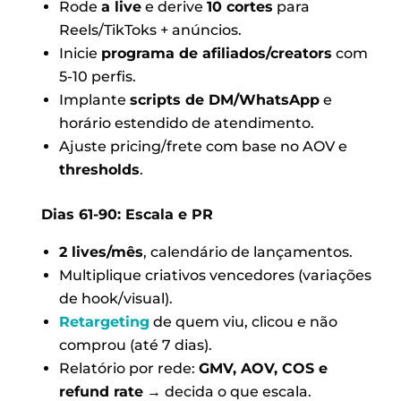
Rode
a live
e derive
10 cortes
para
Reels/TikToks + anúncios.
Inicie
programa de afiliados/creators
com
5-10 perfis.
Implante
scripts de DM/WhatsApp
e
horário estendido de atendimento.
Ajuste pricing/frete com base no AOV e
thresholds
.
Dias 61-90: Escala e PR
2 lives/mês
, calendário de lançamentos.
Multiplique criativos vencedores (variações
de hook/visual).
Retargeting
de quem viu, clicou e não
comprou (até 7 dias).
Relatório por rede:
GMV, AOV, COS e
refund rate
→ decida o que escala.