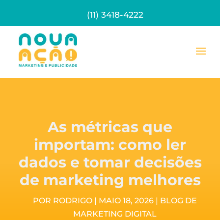
(11) 3418-4222
As métricas que
importam: como ler
dados e tomar decisões
de marketing melhores
POR
RODRIGO
|
MAIO 18, 2026
|
BLOG DE
MARKETING DIGITAL