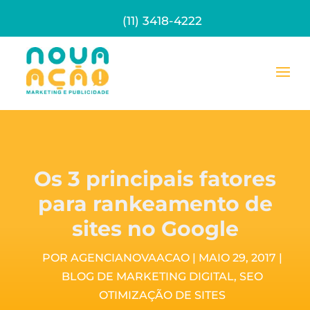
(11) 3418-4222
Os 3 principais fatores
para rankeamento de
sites no Google
POR
AGENCIANOVAACAO
|
MAIO 29, 2017
|
BLOG DE MARKETING DIGITAL
,
SEO
OTIMIZAÇÃO DE SITES