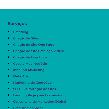
Serviços
Branding
Criação de Sites
Criação de Site One Page
Criação de Site Catálogo Virtual
Criação de Logotipos
Google Meu Negócio
Inbound Marketing
Meta Ads
Marketing de Conteúdo
SEO – Otimização de Sites
Landing Page para Conversão
Consultoria de Marketing Digital
Produção do vídeo