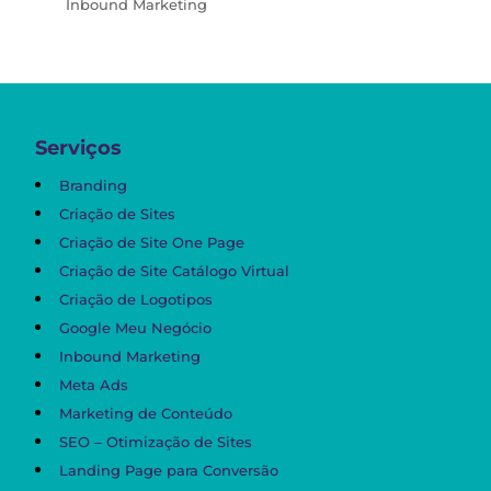
Inbound Marketing
Serviços
Branding
Criação de Sites
Criação de Site One Page
Criação de Site Catálogo Virtual
Criação de Logotipos
Google Meu Negócio
Inbound Marketing
Meta Ads
Marketing de Conteúdo
SEO – Otimização de Sites
Landing Page para Conversão