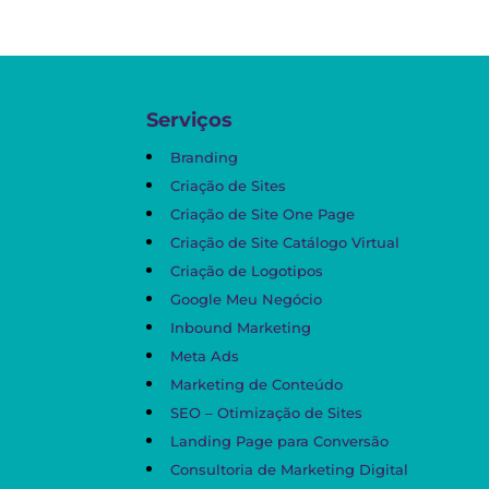
Serviços
Branding
Criação de Sites
Criação de Site One Page
Criação de Site Catálogo Virtual
Criação de Logotipos
Google Meu Negócio
Inbound Marketing
Meta Ads
Marketing de Conteúdo
SEO – Otimização de Sites
Landing Page para Conversão
Consultoria de Marketing Digital