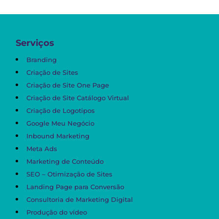
Serviços
Branding
Criação de Sites
Criação de Site One Page
Criação de Site Catálogo Virtual
Criação de Logotipos
Google Meu Negócio
Inbound Marketing
Meta Ads
Marketing de Conteúdo
SEO – Otimização de Sites
Landing Page para Conversão
Consultoria de Marketing Digital
Produção do vídeo