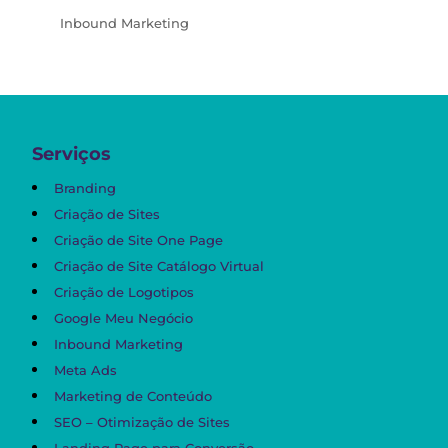
Inbound Marketing
Serviços
Branding
Criação de Sites
Criação de Site One Page
Criação de Site Catálogo Virtual
Criação de Logotipos
Google Meu Negócio
Inbound Marketing
Meta Ads
Marketing de Conteúdo
SEO – Otimização de Sites
Landing Page para Conversão