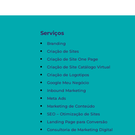
Serviços
Branding
Criação de Sites
Criação de Site One Page
Criação de Site Catálogo Virtual
Criação de Logotipos
Google Meu Negócio
Inbound Marketing
Meta Ads
Marketing de Conteúdo
SEO – Otimização de Sites
Landing Page para Conversão
Consultoria de Marketing Digital