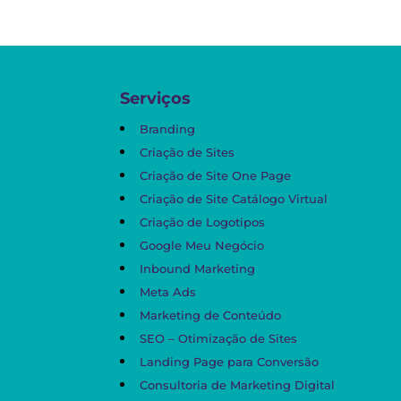
Serviços
Branding
Criação de Sites
Criação de Site One Page
Criação de Site Catálogo Virtual
Criação de Logotipos
Google Meu Negócio
Inbound Marketing
Meta Ads
Marketing de Conteúdo
SEO – Otimização de Sites
Landing Page para Conversão
Consultoria de Marketing Digital