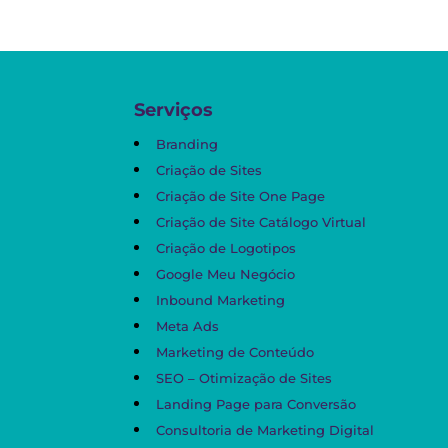
Serviços
Branding
Criação de Sites
Criação de Site One Page
Criação de Site Catálogo Virtual
Criação de Logotipos
Google Meu Negócio
Inbound Marketing
Meta Ads
Marketing de Conteúdo
SEO – Otimização de Sites
Landing Page para Conversão
Consultoria de Marketing Digital