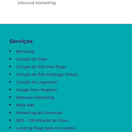
Inbound Marketing
Serviços
Branding
Criação de Sites
Criação de Site One Page
Criação de Site Catálogo Virtual
Criação de Logotipos
Google Meu Negócio
Inbound Marketing
Meta Ads
Marketing de Conteúdo
SEO – Otimização de Sites
Landing Page para Conversão