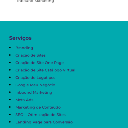
Inbound Marketing
Serviços
Branding
Criação de Sites
Criação de Site One Page
Criação de Site Catálogo Virtual
Criação de Logotipos
Google Meu Negócio
Inbound Marketing
Meta Ads
Marketing de Conteúdo
SEO – Otimização de Sites
Landing Page para Conversão