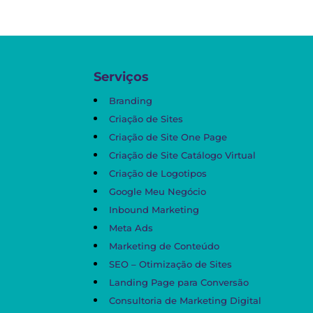
Serviços
Branding
Criação de Sites
Criação de Site One Page
Criação de Site Catálogo Virtual
Criação de Logotipos
Google Meu Negócio
Inbound Marketing
Meta Ads
Marketing de Conteúdo
SEO – Otimização de Sites
Landing Page para Conversão
Consultoria de Marketing Digital